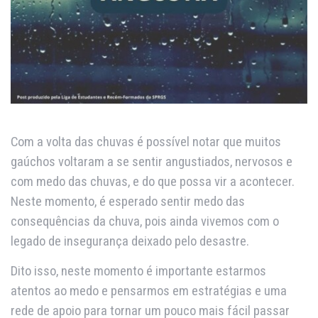
Com a volta das chuvas é possível notar que muitos
gaúchos voltaram a se sentir angustiados, nervosos e
com medo das chuvas, e do que possa vir a acontecer.
Neste momento, é esperado sentir medo das
consequências da chuva, pois ainda vivemos com o
legado de insegurança deixado pelo desastre.
Dito isso, neste momento é importante estarmos
atentos ao medo e pensarmos em estratégias e uma
rede de apoio para tornar um pouco mais fácil passar