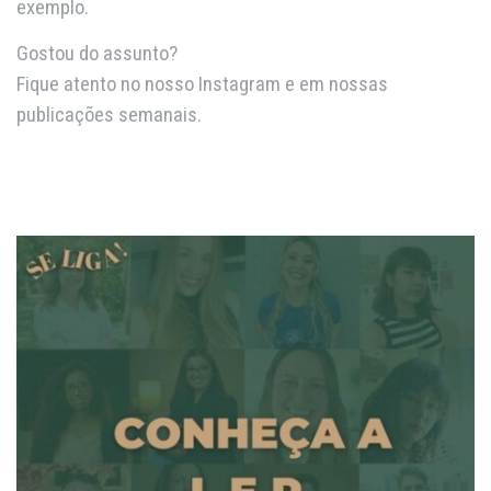
exemplo.
Gostou do assunto?
Fique atento no nosso Instagram e em nossas
publicações semanais.
Clique aqui para ver mais
Clique aqui para ver mais