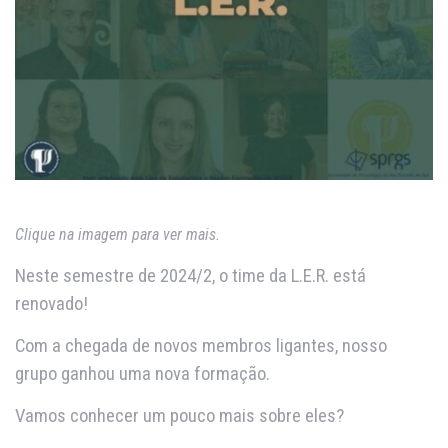
Clique na imagem para ver mais.
Neste semestre de 2024/2, o time da L.E.R. está
renovado!
Com a chegada de novos membros ligantes, nosso
grupo ganhou uma nova formação.
Vamos conhecer um pouco mais sobre eles?