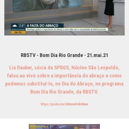
RBSTV - Bom Dia Rio Grande - 21.mai.21
Lia Dauber, sócia da SPRGS, Núcleo São Leopoldo,
falou ao vivo sobre a importância do abraço e como
podemos substituí-lo, no Dia do Abraço, no programa
Bom Dia Rio Grande, da RBSTV.
https://youtu.be/68mvwK6bMww