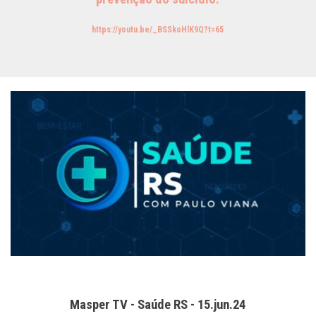
https://youtu.be/_BSSkoHlK9Q?t=65
Masper TV - Saúde RS - 15.jun.24