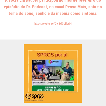
A sócia Lia Dauber participou no mês de fevereiro do
episódio do Dr. Podcast, no canal Penso Mais, sobre o
tema do sono, sonho e da insônia como sintoma.
https://youtu.be/CwBdOJfkxOI