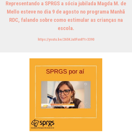
Representando a SPRGS a sócia jubilada Magda M. de
Mello esteve no dia 9 de agosto no programa Manhã
RDC, falando sobre como estimular as crianças na
escola.
https://youtu.be/265KJa0Fxn8?t=3390