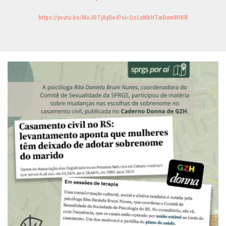
https://youtu.be/MoJOTjAyDe4?si=QcLuNbHTwDum8HKR