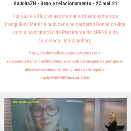
GaúchaZH - Sexo e relacionamento - 27.mai.21
Por que é difícil se acostumar a relacionamentos
tranquilos? Matéria publicada no carderno Donna on-line,
com a participação da Presidente da SPRGS e da
associada Lina Wainberg.
https://gauchazh.clicrbs.com.br/donna/sexo-e-
relacionamento/noticia/2021/05/nao-e-so-a-bruna-marquezine-por-que-e-
dificil-se-acostumar-a-relacionamentos-tranquilos-
ckp6ywlr00040018mvirva1nh.html