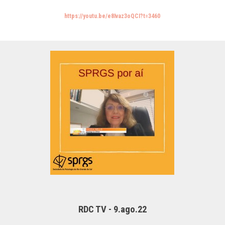
https://youtu.be/e8Ivaz3oQCI?t=3460
RDC TV - 9.ago.22