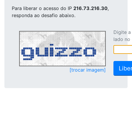
Para liberar o acesso
do IP
216.73.216.30
,
responda ao desafio abaixo.
Digite 
lado no
[trocar imagem]