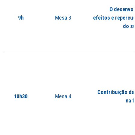
O desenvol
9h
Mesa 3
efeitos e repercu
do su
Contribuição da
10h30
Mesa 4
na 